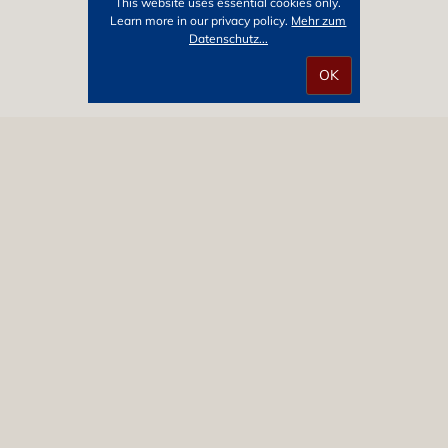
This website uses essential cookies only.
Learn more in our privacy policy.
Mehr zum
Datenschutz...
Über 25 Jahre Erfahrung als
freiberuflicher Dolmetscher