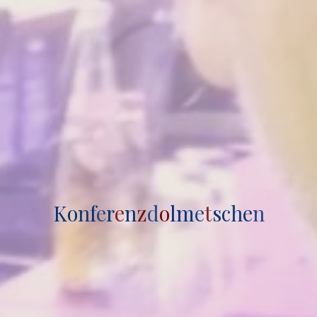
K
o
n
f
e
r
e
n
z
d
o
l
m
e
t
s
c
h
e
n